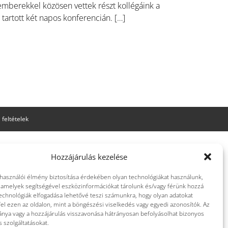
emberekkel közösen vettek részt kollégáink a
tartott két napos konferencián. […]
 feltételek
Hozzájárulás kezelése
lhasználói élmény biztosítása érdekében olyan technológiákat használunk,
, amelyek segítségével eszközinformációkat tárolunk és/vagy férünk hozzá
echnológiák elfogadása lehetővé teszi számunkra, hogy olyan adatokat
el ezen az oldalon, mint a böngészési viselkedés vagy egyedi azonosítók. Az
ánya vagy a hozzájárulás visszavonása hátrányosan befolyásolhat bizonyos
s szolgáltatásokat.