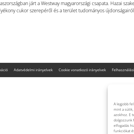
aszországban járt a Westway magyarországi csapata. Hazai szak
lyékony cukor szerepéről és a terület tudományos újdonságairól 
máció
Adatvédelmi irányelvek
Cookie vonatkozó irányelvek
Felhasználási
A legjobb fe
mint a sütik
azokhoz. E t
dolgozzunk f
elfogadás hi
funkciókat é