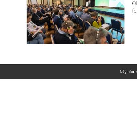
Ol
fo
Céginfor