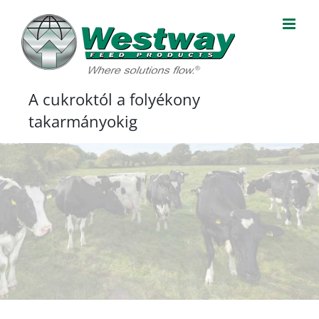
Kihagyás
A cukroktól a folyékony
takarmányokig