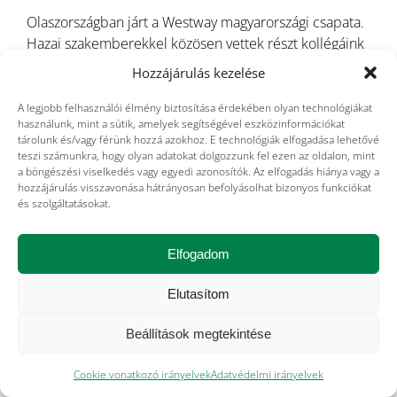
Olaszországban járt a Westway magyarországi csapata.
Hazai szakemberekkel közösen vettek részt kollégáink
a folyékony cukor szerepéről és a terület tudományos
Hozzájárulás kezelése
újdonságairól tartott két napos konferencián.
Élménybeszámoló cikkünket itt olvashatják.
A legjobb felhasználói élmény biztosítása érdekében olyan technológiákat
használunk, mint a sütik, amelyek segítségével eszközinformációkat
tárolunk és/vagy férünk hozzá azokhoz. E technológiák elfogadása lehetővé
teszi számunkra, hogy olyan adatokat dolgozzunk fel ezen az oldalon, mint
a böngészési viselkedés vagy egyedi azonosítók. Az elfogadás hiánya vagy a
hozzájárulás visszavonása hátrányosan befolyásolhat bizonyos funkciókat
és szolgáltatásokat.
Toggle
Navigation
Elfogadom
Céginformáció
Elutasítom
Adatvédelmi irányelvek
Beállítások megtekintése
Cookie vonatkozó irányelvek
Adatvédelmi irányelvek
Cookie vonatkozó irányelvek