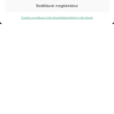
Beállítások megtekintése
Cookie vonatkozó irányelvek
Adatvédelmi irányelvek
Rövid bevezető
Termékeink garanciát nyújtanak arra, hogy az Ön
telepének igényeit a legjobban kielégítsük.
A minőségre való törekvés a munkánk egyik
legfontosabb alapkövetelménye.
Minden beszállítónkat, az egyes alapanyagokat és
gyártási folyamatainkat minősítünk és folyamatosan
ellenőrizzük.
Termékskálánkat folyamatosan fejlesztjük és
szezonálisan változtatjuk a legjobb eredmények