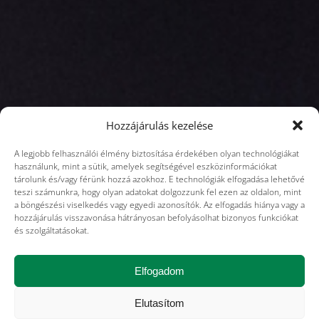
Hozzájárulás kezelése
A legjobb felhasználói élmény biztosítása érdekében olyan technológiákat
használunk, mint a sütik, amelyek segítségével eszközinformációkat
tárolunk és/vagy férünk hozzá azokhoz. E technológiák elfogadása lehetővé
teszi számunkra, hogy olyan adatokat dolgozzunk fel ezen az oldalon, mint
a böngészési viselkedés vagy egyedi azonosítók. Az elfogadás hiánya vagy a
hozzájárulás visszavonása hátrányosan befolyásolhat bizonyos funkciókat
és szolgáltatásokat.
Elfogadom
Elutasítom