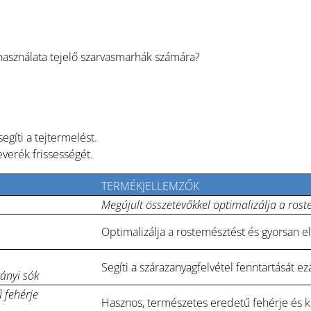
asználata tejelő szarvasmarhák számára?
egíti a tejtermelést.
verék frissességét.
TERMÉKJELLEMZŐK
Megújult összetevőkkel optimalizálja a roste
Optimalizálja a rostemésztést és gyorsan elé
Segíti a szárazanyagfelvétel fenntartását ez
ányi sók
 fehérje
Hasznos, természetes eredetű fehérje és k