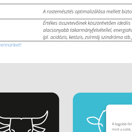
A rostemésztés optimalizálása mellett bizto
Értékes összetevőinek köszönhetően ideális v
alacsonyabb takarmányfelvétellel, energiah
(pl. acidózis, ketózis, zsírmáj szindróma stb
bennünket!
A legjobb fe
mint a sütik