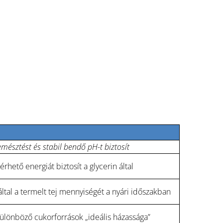
mésztést és stabil bendő pH-t biztosít
rhető energiát biztosít a glycerin által
által a termelt tej mennyiségét a nyári időszakban
ülönböző cukorforrások „ideális házassága”