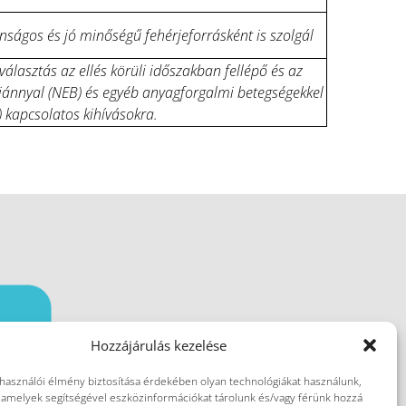
nságos és jó minőségű fehérjeforrásként is szolgál
álasztás az ellés körüli időszakban fellépő és az
iánnyal (NEB) és egyéb anyagforgalmi betegségekkel
.) kapcsolatos kihívásokra.
Hozzájárulás kezelése
lhasználói élmény biztosítása érdekében olyan technológiákat használunk,
, amelyek segítségével eszközinformációkat tárolunk és/vagy férünk hozzá