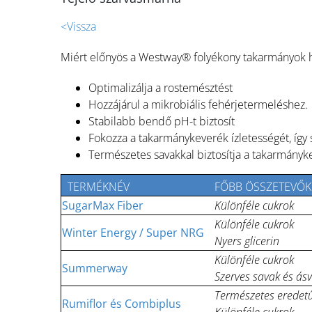
<Vissza
Miért előnyös a Westway® folyékony takarmányok h
Optimalizálja a rostemésztést
Hozzájárul a mikrobiális fehérjetermeléshez.
Stabilabb bendő pH-t biztosít
Fokozza a takarmánykeverék ízletességét, így s
Természetes savakkal biztosítja a takarmányke
TERMÉKNÉV
FŐBB ÖSSZETEVŐK
SugarMax Fiber
Különféle cukrok
Különféle cukrok
Winter Energy / Super NRG
Nyers glicerin
Különféle cukrok
Summerway
Szerves savak és ásv
Természetes eredetű
Rumiflor és Combiplus